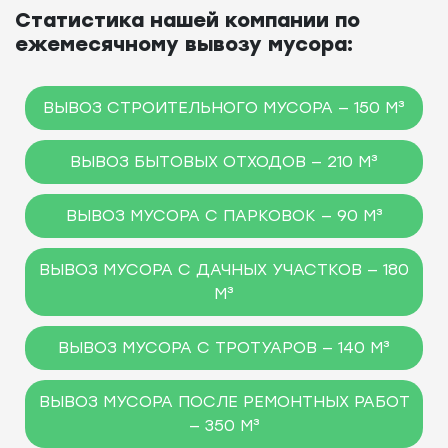
Статистика нашей компании по
ежемесячному вывозу мусора:
ВЫВОЗ СТРОИТЕЛЬНОГО МУСОРА — 150 М³
ВЫВОЗ БЫТОВЫХ ОТХОДОВ — 210 М³
ВЫВОЗ МУСОРА С ПАРКОВОК — 90 М³
ВЫВОЗ МУСОРА С ДАЧНЫХ УЧАСТКОВ — 180
М³
ВЫВОЗ МУСОРА С ТРОТУАРОВ — 140 М³
ВЫВОЗ МУСОРА ПОСЛЕ РЕМОНТНЫХ РАБОТ
— 350 М³