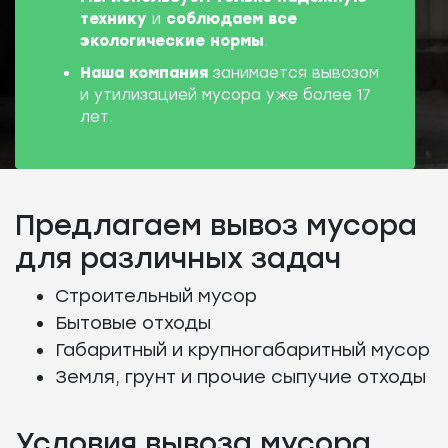
технику
и
соблюдаем все
экологические нормы
.
Наша компания
занимается вывозом
и утилизацией мусора уже более 17
лет.
Предлагаем вывоз мусора
для различных задач
Строительный мусор
Бытовые отходы
Габаритный и крупногабаритный мусор
Земля, грунт и прочие сыпучие отходы
Условия вывоза мусора